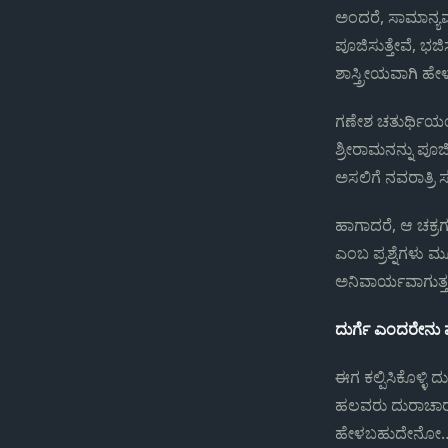
ಅಂದರೆ, ಸಾಮಾನ್ಯವ
ಪೂಜಿಸುತ್ತೇವೆ, ಭ
ಶಾಸ್ತ್ರೀಯವಾಗಿ ಹೇಳ
ಗಣೇಶ ಚತುರ್ಥಿಯಂದ
ಶ್ರೀರಾಮನನ್ನು ಪೂಜ
ಅಸಲಿಗೆ ನವರಾತ್ರಿ 
ಹಾಗಾದರೆ, ಆ ಚಕ್ರ
ಎಂಬ ಪ್ರಶ್ನೆಗಳು ಮೂ
ಅನಿವಾರ್ಯವಾಗುತ್ತ
ದುರ್ಗೆ ಎಂದರೇನು
ಈಗ ಕಲ್ಪಿಸಿಕೊಳ್ಳ
ಹಲವರು ದುರಾಚಾರ
ಹೇಳಬಹುದೇನೋ…ಆದ