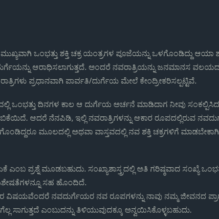
ಮುಖ್ಯವಾಗಿ ಒಂಭತ್ತು ಶಕ್ತಿ ಚಕ್ರ ಯಂತ್ರಗಳ ಪೂಜೆಯನ್ನು ಒಳಗೊಂಡಿದ್ದು ಆಯಾ ಶ
ುರ್ಗೆಯನ್ನು ಆರಾಧಿಸಲಾಗುತ್ತದೆ. ಅಂದರೆ ನವರಾತ್ರಿಯನ್ನು ಜನಮಾನಸ ವಲಯದಲ್
ತ್ರಿಗಳು ಪ್ರಧಾನವಾಗಿ ಪಾರ್ವತಿ/ದುರ್ಗೆಯ ಮೇಲೆ ಕೇಂದ್ರೀಕರಿಸಲ್ಪಟ್ಟಿವೆ.
್ಲಿ ಒಂಭತ್ತು ದಿನಗಳ ಕಾಲ ಆ ದುರ್ಗೆಯ ಅರ್ಚನೆ ಮಾಡಿದಾಗ ನೀವು ಸಂಕಲ್ಪಿಸಿದ
ಿಕೆಯಿದೆ. ಆದರೆ ನೆನಪಿಡಿ, ಇಲ್ಲಿ ನವರಾತ್ರಿಗಳನ್ನು ಆಕಾರ ರೂಪದಲ್ಲಿರುವ ನವದ
ೊಂಡಿದ್ದರೂ ಮೂಲದಲ್ಲಿ ಅಥವಾ ವಾಸ್ತವದಲ್ಲಿ ನವ ಶಕ್ತಿ ಚಕ್ರಗಳಿಗೆ ಮಾಡಬೇಕಾಗ
ೆ ಏಕೆ ಎಂಬ ಪ್ರಶ್ನೆ ಮೂಡಬಹುದು. ಸಂಖ್ಯಾಶಾಸ್ತ್ರದಲ್ಲಿ ಅತಿ ಗರಿಷ್ಠವಾದ ಸಂಖ್ಯೆ ಒಂಭತ್
ಿಶೇಷತೆಗಳನ್ನೂ ಸಹ ಹೊಂದಿದೆ.
ಸ್ಯಕರ ವಿಷಯವೆಂದರೆ ನವದುರ್ಗೆಯರ ನವ ರೂಪಗಳನ್ನು ನಾವು ನಮ್ಮ ಜೀವನದ ಪ್
ಲ್ಲ ಸಾಗುತ್ತದೆ ಎಂಬುದನ್ನು ತಿಳಿಯುವುದಕ್ಕೂ ಅನ್ವಯಿಸಿಕೊಳ್ಳಬಹುದು.