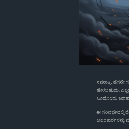
ನವರಾತ್ರಿ, ಹೆಸರೇ
ಹೇಳಬಹುದು. ಎಲ್ಲರ
ಒಂದೊಂದು ಅವತಾರದಲ
ಈ ಸಂದರ್ಭದಲ್ಲಿ ದೇ
ಅಲಂಕಾರಗಳನ್ನು ಮ