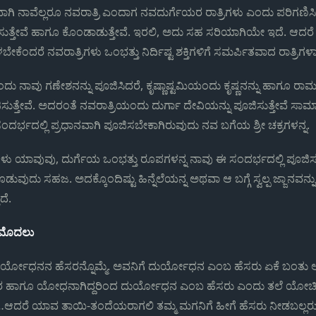
ಾಗಿ ನಾವೆಲ್ಲರೂ ನವರಾತ್ರಿ ಎಂದಾಗ ನವದುರ್ಗೆಯರ ರಾತ್ರಿಗಳು ಎಂದು ಪರಿಗಣಿಸ
ಜಿಸುತ್ತೇವೆ ಹಾಗೂ ಕೊಂಡಾಡುತ್ತೇವೆ. ಇರಲಿ, ಅದು ಸಹ ಸರಿಯಾಗಿಯೇ ಇದೆ. ಆದರೆ
ಬೇಕೆಂದರೆ ನವರಾತ್ರಿಗಳು ಒಂಭತ್ತು ನಿರ್ದಿಷ್ಟ ಶಕ್ತಿಗಳಿಗೆ ಸಮರ್ಪಿತವಾದ ರಾತ್ರಿಗಳಾ
ು ನಾವು ಗಣೇಶನನ್ನು ಪೂಜಿಸಿದರೆ, ಕೃಷ್ಣಾಷ್ಟಮಿಯಂದು ಕೃಷ್ಣನನ್ನು ಹಾಗೂ
ಿಸುತ್ತೇವೆ. ಅದರಂತೆ ನವರಾತ್ರಿಯಂದು ದುರ್ಗಾ ದೇವಿಯನ್ನು ಪೂಜಿಸುತ್ತೇವೆ ಸಾಮಾ
ಸಂದರ್ಭದಲ್ಲಿ ಪ್ರಧಾನವಾಗಿ ಪೂಜಿಸಬೇಕಾಗಿರುವುದು ನವ ಬಗೆಯ ಶ್ರೀ ಚಕ್ರಗಳನ್ನ.
ಗಳು ಯಾವುವು, ದುರ್ಗೆಯ ಒಂಭತ್ತು ರೂಪಗಳನ್ನ ನಾವು ಈ ಸಂದರ್ಭದಲ್ಲಿ ಪೂಜ
ಡುವುದು ಸಹಜ. ಅದಕ್ಕೊಂದಿಷ್ಟು ಹಿನ್ನೆಲೆಯನ್ನ ಅಥವಾ ಆ ಬಗ್ಗೆ ಸ್ವಲ್ಪ ಜ್ಜಾನವನ್ನ
ದೆ.
 ಮೊದಲು
ಿ ದುರ್ಯೋಧನನ ಹೆಸರನ್ನೊಮ್ಮೆ. ಅವನಿಗೆ ದುರ್ಯೋಧನ ಎಂಬ ಹೆಸರು ಏಕೆ ಬಂತು 
 ಹಾಗೂ ಯೋಧನಾಗಿದ್ದರಿಂದ ದುರ್ಯೋಧನ ಎಂಬ ಹೆಸರು ಎಂದು ತಲೆ ಯೋಚಿ
ರೆ ಯಾವ ತಾಯಿ-ತಂದೆಯರಾಗಲಿ ತಮ್ಮ ಮಗನಿಗೆ ಹೀಗೆ ಹೆಸರು ನೀಡಬಲ್ಲರ