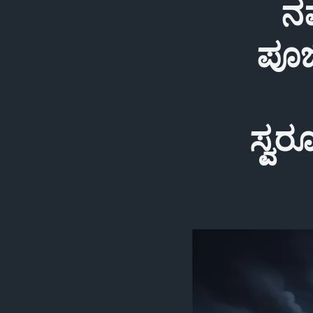
ನವ
ಪೂಜ
ಸ್ವರ