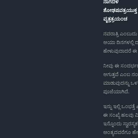
ನಾಗದಳ
ಶೋಢಷವತ್ರಯುಕ್ತ
ವೃತ್ತತ್ರಯಂಚ
ನವರಾತ್ರಿ ಎಂಬುದು 
ಆಯಾ ದಿನಗಳಲ್ಲಿ ದ
ಹೇಳುವುದಾದರೆ ಈ ರಾ
ನೀವು ಈ ಸಂದರ್ಭದಲ
ಆಗುತ್ತವೆ ಎಂಬ ನಂಬ
ಮಾಡುವುದನ್ನು ಒಳಗ
ಪೂಜೆಯಾಗಿದೆ.
ಇನ್ನು ಇಲ್ಲಿ ಒಂಭತ್ತ
ಈ ಸಂಖ್ಯೆ ಹಲವು ವ
ಇನ್ನೊಂದು ಸ್ವಾರ
ಅಂತ್ಯದವರೆಗೂ ಹೇಗೆ