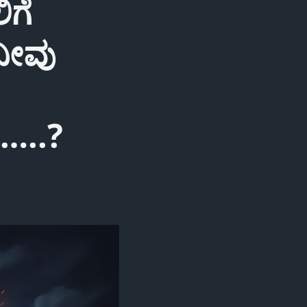
ಿಗೆ
ನೀವು
ಾ…..?