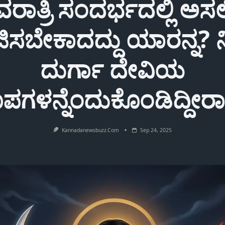
ರಾತ್ರಿ ಸಂದರ್ಭದಲ್ಲಿ ಅಸಲ
ಿಸಬೇಕಾದದ್ದು ಯಾರನ್ನ? 
ದುರ್ಗಾ ದೇವಿಯ
ೂಪಗಳನ್ನೆಂದುಕೊಂಡಿದ್ದೀರ
Kannadanewsbuzz.com
Sep 24, 2025