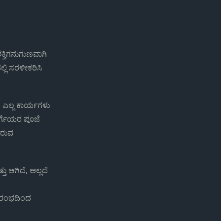
ಕ್ತಿಗನುಗುಣವಾಗಿ
ಲಿ ಸರಳೀಕರಿಸಿ
 ಎಲ್ಲ ಕಾರ್ಯಗಳು
ುರ್ಗೆಯರ ಪೂಜೆ
ಿರುವ
ತು ಆಗಿದೆ, ಅಲ್ಲದೆ
ರಾರಂಭದಿಂದ