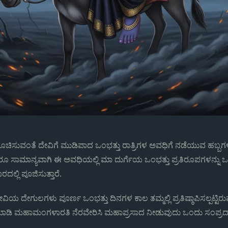
 ಸೂಚಿಸುವಂತೆ ದೇವಿಗೆ ಮುಡಿಪಾದ ಒಂಭತ್ತು ರಾತ್ರಿಗಳ ಅವಧಿಗೆ ನಡೆಯುವ ಹಬ್ಬ
ೂ ಸಾಮಾನ್ಯವಾಗಿ ಈ ಅವಧಿಯಲ್ಲಿ ಮಾ ದುರ್ಗೆಯ ಒಂಭತ್ತು ಪ್ರತಿರೂಪಗಳನ್ನು
್ಲಿ ಪೂಜಿಸುತ್ತಾರೆ.
ವಿಯ ದೇಗುಲಗಳು ಪೂರ್ಣ ಒಂಭತ್ತು ದಿನಗಳ ಕಾಲ ತಮ್ಮಲ್ಲಿ ಪ್ರತಿಷ್ಠಾಪಿಸಲ್ಪಟ್ಟಿರ
ಾಡಿ ಮಹಾಮಂಗಳಾರತಿ ನೆರವೇರಿಸಿ ಮಹಾಪ್ರಸಾದ ನೀಡುವುದು ಒಂದು ಸಂಪ್ರದ