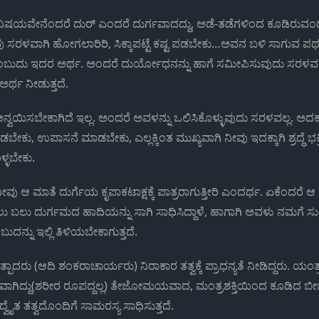
ಳ್ಳ ವಿಷಯವೇನೆಂದರೆ ದುರ್ ಎಂದರೆ ದುರ್ಗವಾದದ್ದು, ಅಡೆ-ತಡೆಗಳಿಂದ ಕೂಡಿರುವ
ಸರಳವಾಗಿ ಹೋಗಲಾರಿರಿ, ಸಿಕ್ಕಾಪಟ್ಟೆ ಕಷ್ಟ ಪಡಬೇಕು…ಅವನ ಬಳಿ ಸಾಗುವ ಪ
ಂಬುದು ಇದರ ಅರ್ಥ. ಅಂದರೆ ದುರ್ಯೋಧನನ್ನು ಹಾಗೆ ಸಮೀಪಿಸುವುದು ಸರಳವಲ್
್ಥ ನೀಡುತ್ತದೆ.
ಅನ್ವಯಿಸಬೇಕಾಗಿದೆ ಇಲ್ಲ. ಅಂದರೆ ಅವಳನ್ನು ಒಲಿಸಿಕೊಳ್ಳುವುದು ಸರಳವಲ್ಲ. ಅದಕ್ಕ
ೇಕು, ಉಪಾಸನೆ ಮಾಡಬೇಕು, ಎಲ್ಲಕ್ಕಿಂತ ಮುಖ್ಯವಾಗಿ ನೀವು ಇದಕ್ಕಾಗಿ ಶ್ರದ್ಧೆ ಭಕ್ತ
್ಳಬೇಕು.
ವು ಆ ಮಾತೆ ದುರ್ಗೆಯ ಕೃಪಾಕಟಾಕ್ಷಕ್ಕೆ ಪಾತ್ರರಾಗುತ್ತೀರಿ ಎಂದರ್ಥ. ಏಕೆಂದರೆ 
ು ಬಲು ದುರ್ಗಮದ ಹಾದಿಯನ್ನು ಸಾಗಿ ಸಾಧಿಸಿದ್ದಾಳೆ, ಹಾಗಾಗಿ ಅವಳು ನಮಗೆ 
ದನ್ನು ಇಲ್ಲಿ ತಿಳಿಯಬೇಕಾಗುತ್ತದೆ.
ಪಾದರು (ಆದಿ ಶಂಕರಾಚಾರ್ಯರು) ನಿರಾಕಾರ ತತ್ವಕ್ಕೆ ಪ್ರಾಧನ್ಯತೆ ನೀಡಿದ್ದರು. ಯಂತ
ಾಗಿದ್ದು(ಶರೀರ ರೂಪದ್ದಲ್ಲ) ತೇಜೋಮಯವಾದ, ಮಂತ್ರಶಕ್ತಿಯಿಂದ ಕೂಡಿದ ಬೀಜಾ
್ವೈತ ತತ್ವದೊಂದಿಗೆ ಸಾಮರಸ್ಯ ಸಾಧಿಸುತ್ತದೆ.