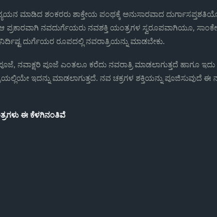
ಧ್ಯಯನ ಮಾಡಿದ ಶಂಕರರು ಶಾಕ್ತೇಯ ಪಂಥಕ್ಕೆ ಅನುಸಾರವಾದ ದುರ್ಗಾಸಪ್ತಶತಿಯೊಂ
 ಪ್ರಕಾರವಾಗಿ ನವದುರ್ಗೆಯರು ನವಶಕ್ತಿ ಯಂತ್ರಗಳ ಸ್ವರೂಪವಾಗಿಯೂ, ಸಾಂಕೇ
ರ್ದಿಷ್ಟ ದುರ್ಗೆಯರ ರೂಪದಲ್ಲಿ ನವರಾತ್ರಿಯನ್ನು ಮಾಡಬೇಕು.
ೂಜೆ, ನವಾಕ್ಷರಿ ಪೂಜೆ ಎಂತಲೂ ಕರೆದು ನವರಾತ್ರಿ ಮಾಡಲಾಗುತ್ತದೆ ಹಾಗೂ ಇದು 
್ರಿಯಲ್ಲಿಯೇ ಇದನ್ನು ಮಾಡಲಾಗುತ್ತದೆ. ನವ ಚಕ್ರಗಳ ಶಕ್ತಿಯನ್ನು ಪೂಜಿಸುವುದೆ ಈ ನವ
ತ್ರಗಳು ಈ ಕೆಳಗಿನಂತಿವೆ