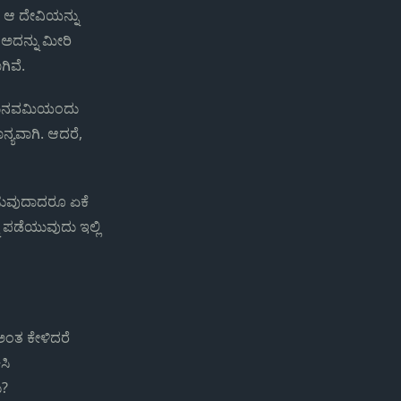
ಿ ಆ ದೇವಿಯನ್ನು
 ಅದನ್ನು ಮೀರಿ
ಗಿವೆ.
 ರಾಮನವಮಿಯಂದು
ನ್ಯವಾಗಿ. ಆದರೆ,
ಿಸುವುದಾದರೂ ಏಕೆ
ು ಪಡೆಯುವುದು ಇಲ್ಲಿ
ಅಂತ ಕೇಳಿದರೆ
ಸಿ
ು?