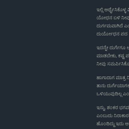
ಇಲ್ಲಿ ಅರ್ಥೈಸಿಕೊ
ಯೋಧನ ಬಳಿ ನೀವು 
ದುರ್ಗಮವಾಗಿದೆ ಎ
ದುರ್ಯೋಧನ ಪದ ಅರ
ಇದನ್ನೇ ದುರ್ಗೆಗೂ 
ಮಾಡಬೇಕು, ಕಷ್ಟ ಪಡಬ
ನೀವು ಸಮರ್ಪಿಸಿಕೊಳ
ಹಾಗಾದಾಗ ಮಾತ್ರ ನೀ
ತಾನು ದುರ್ಗೆಯಾಗಲ
ಒಳಿಯುವುದಿಲ್ಲ ಎಂಬು
ಇನ್ನು, ಶಂಕರ ಭಗವತ್
ಎಂಬುದು ನಿರಾಕಾರವ
ಹೊಂದಿದ್ದು ಇದು ಅದ