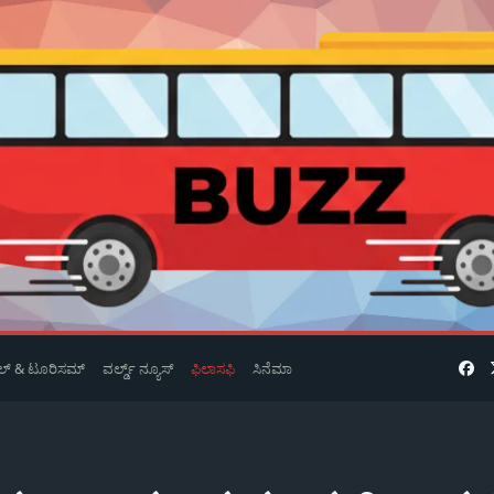
ವೆಲ್ & ಟೂರಿಸಮ್
ವರ್ಲ್ಡ್ ನ್ಯೂಸ್
ಫಿಲಾಸಫಿ
ಸಿನೆಮಾ