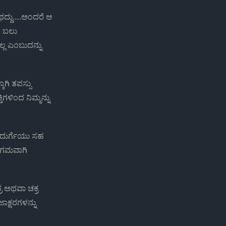
ಂಥದ್ದು….ಅಂದರೆ ಆ
ಥ ಬಲು
ಲ ಎಂಬುದನ್ನು
ಾಗಿ ತಪಸ್ಸು
ಿಗಳಿಂದ ನಿಮ್ಮನ್ನು
ಆ ದುರ್ಗೆಯು ಸಹ
ಸುಗಮವಾಗಿ
್ರ ಅಥವಾ ಚಕ್ರ
ಕ್ಷರಗಳನ್ನು