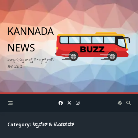
Skip
to
content
KANNADA
NEWS
ಎಲ್ಲವನ್ನೂ ಜಸ್ಟ್ ರಿಲ್ಯಾಕ್ಸ್ ಆಗಿ
ತಿಳಿಯಿರಿ
Category:
ಟ್ರಾವೆಲ್ & ಟೂರಿಸಮ್