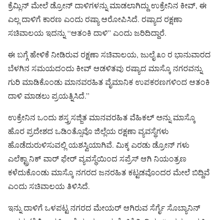
ಕ್ರೆಮ್ಲಿನ್ ಮೇಲೆ ಡ್ರೋನ್ ದಾಳಿಗಳನ್ನು ಮಾಡಲಾಗಿದ್ದು ಉಕ್ರೇನಿನ ಕೀವ್, ಈ
ಎಲ್ಲ ದಾಳಿಗೆ ಕಾರಣ ಎಂದು ರಷ್ಯಾ ಆರೋಪಿಸಿದೆ. ರಷ್ಯಾದ ರಕ್ಷಣಾ
ಸಚಿವಾಲಯ ಇದನ್ನು “ಆತಂಕಿ ದಾಳಿ” ಎಂದು ಜರಿದಿದ್ದಾರೆ.
ಈ ಬಗ್ಗೆ ಹೇಳಿಕೆ ನೀಡಿರುವ ರಕ್ಷಣಾ ಸಚಿವಾಲಯ, ಜುಲೈ ೩೦ ರ ಭಾನುವಾರದ
ಬೆಳಗಿನ ಸಮಯದಂದು ಕೀವ್ ಆಡಳಿತವು ರಷ್ಯಾದ ಮಾಸ್ಕೊ ನಗರವನ್ನು
ಗುರಿ ಮಾಡಿಕೊಂಡು ಮಾನವರಹಿತ ವೈಮಾನಿಕ ಉಪಕರಣಗಳಿಂದ ಆತಂಕಿ
ದಾಳಿ ಮಾಡಲು ಪ್ರಯತ್ನಿಸಿದೆ.”
ಉಕ್ರೇನಿನ ಒಂದು ಶಸ್ತ್ರಸಜ್ಜಿತ ಮಾನವರಹಿತ ವೆಹಿಕಲ್ ಅನ್ನು ಮಾಸ್ಕೊ
ಹೊರ ಪ್ರದೇಶದ ಒಡಿಂತ್ಸೊವೊ ಜಿಲ್ಲೆಯ ರಕ್ಷಣಾ ವ್ಯವಸ್ಥೆಗಳು
ಹೊಡೆದುರುಳಿಸುವಲ್ಲಿ ಯಶಸ್ವಿಯಾಗಿವೆ. ಮಿಕ್ಕ ಎರಡು ಡ್ರೋನ್ ಗಳು
ಎಲೆಕ್ಟ್ರಾನಿಕ್ ವಾರ್ ಫೇರ್ ವ್ಯವಸ್ಥೆಯಿಂದ ಸಪ್ರೆಸ್ ಆಗಿ ನಿಯಂತ್ರಣ
ಕಳೆದುಕೊಂಡು ಮಾಸ್ಕೊ ನಗರದ ಜನರಹಿತ ಕಟ್ಟಡವೊಂದರ ಮೇಲೆ ಬಿದ್ದಿವೆ
ಎಂದು ಸಚಿವಾಲಯ ತಿಳಿಸಿದೆ.
ಇನ್ನು ದಾಳಿಗೆ ಒಳಪಟ್ಟ ನಗರದ ಮೇಯರ್ ಆಗಿರುವ ಸೆರ್ಗೈ ಸೊಬ್ಯಾನಿನ್