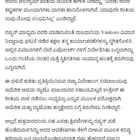
ಅವರು ಟೆಲಿಗ್ರಾಮ್ ಖಾತೆಯ ಮೂಲಕ ಹೇಳಿಕೆ ನೀಡಿದ್ದು, “ಎರಡು ಅವಳಿ
ಕಟ್ಟಡಗಳ ಮುಂಭಾಗಗಳು ಭಾಗಶಃ ಹಾನಿಗೊಳಗಾಗಿವೆ, ಯಾವುದೇ ರೀತಿಯ
ಸಾವು-ನೋವು ಸಂಭವಿಸಿಲ್ಲ” ಎಂದಿದ್ದಾರೆ.
ರಷ್ಯನ್ ಮಾಧ್ಯಮ ವರದಿ ಮಾಡಿರುವಂತೆ ರಾಜಧಾನಿಯ Vnukovo ವಿಮಾನ
ನಿಲ್ದಾಣವು ಘಟನೆ ನಡೆದ ತಕ್ಷಣ ತನ್ನ ಕಾರ್ಯಾಚರಣೆಗಳನ್ನು ಸ್ಥಗಿತಗೊಳಿಸಿ
ಅಲ್ಲಿನ ವಿಮಾನಗಳಿಗೆ ಬೇರೆ ಏರ್ಪೋರ್ಟ್ ಗಳಿಗೆ ನಿರ್ದೇಶಿಸಿತು ಎನ್ನಲಾಗಿದ್ದು
ಒಂದು ಗಂಟೆಯ ನಂತರ ಮತ್ತೆ ಸ್ಥಿತಿಗತಿಗಳು ಸಾಮಾನ್ಯ ಹಂತಕ್ಕೆ ತಿರುಗಿದವು
ಎನ್ನಲಾಗಿದೆ.
ಈ ಘಟನೆ ಕುರಿತು ಪ್ರತಿಕ್ರಿಯಿಸಿರುವ ರಷ್ಯಾ ವಿದೇಶಾಂಗ ಸಚಿವಾಲಯವು
ಅಮೆರಿಕ ಅಥವಾ ನ್ಯಾಟೊ ಪಾಲುದಾರರ ಸಹಾಯವಿಲ್ಲದೆ ಉಕ್ರೇನ್ ಈ
ರೀತಿಯ ದಾಳಿ ನಡೆಸಲು ಸಾಧ್ಯವಿಲ್ಲ ಎನ್ನುವ ಮೂಲಕ ಪರೋಕ್ಷವಾಗಿ
ಅಮೆರಿಕ ಮತ್ತು ನ್ಯಾಟೊಡಾ ಹಸ್ತಕ್ಷೇಪದ ಬಗ್ಗೆ ತಿರುಗೇಟು ನೀಡಿದ್ದಾರೆ.
ಅಲ್ಲದೆ ಶುಕ್ರವಾರದಂದು ಸಹ ಎರಡು ಕ್ಷಿಪಣಿಗಳನ್ನು ರಷ್ಯನ್ ಪಡೆ
ಹೊಡೆದುರುಳಿಸಿದ್ದು ಅದರ ಅವಶೇಷಗಳು ಕೆಳಗೆ ಬೀಳುವ ಮೂಲಕ ಕನಿಷ್ಠ
ಹದಿನಾರು ಜನ ಗಾಯಗೊಂಡಿರುವುದಾಗಿ ರಷ್ಯಾ ಹೇಳಿದ್ದಾರೆ ರಷ್ಯಾದ