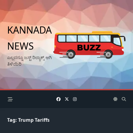
Skip
to
content
KANNADA
NEWS
ಎಲ್ಲವನ್ನೂ ಜಸ್ಟ್ ರಿಲ್ಯಾಕ್ಸ್ ಆಗಿ
ತಿಳಿಯಿರಿ
Tag:
Trump Tariffs