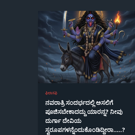
ಫಿಲಾಸಫಿ
ನವರಾತ್ರಿ ಸಂದರ್ಭದಲ್ಲಿ ಅಸಲಿಗೆ
ಪೂಜಿಸಬೇಕಾದದ್ದು ಯಾರನ್ನ? ನೀವು
ದುರ್ಗಾ ದೇವಿಯ
ಸ್ವರೂಪಗಳನ್ನೆಂದುಕೊಂಡಿದ್ದೀರಾ…..?