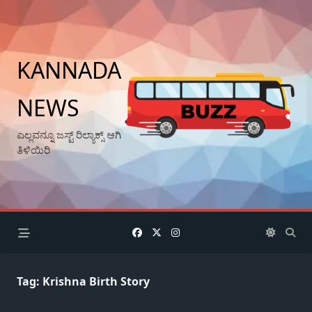
Skip
to
content
KANNADA
NEWS
ಎಲ್ಲವನ್ನೂ ಜಸ್ಟ್ ರಿಲ್ಯಾಕ್ಸ್ ಆಗಿ
ತಿಳಿಯಿರಿ
Tag:
Krishna Birth Story